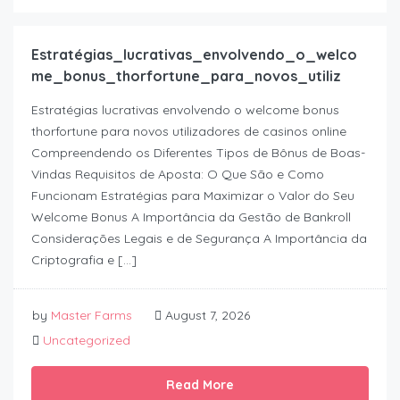
Estratégias_lucrativas_envolvendo_o_welco
me_bonus_thorfortune_para_novos_utiliz
Estratégias lucrativas envolvendo o welcome bonus
thorfortune para novos utilizadores de casinos online
Compreendendo os Diferentes Tipos de Bônus de Boas-
Vindas Requisitos de Aposta: O Que São e Como
Funcionam Estratégias para Maximizar o Valor do Seu
Welcome Bonus A Importância da Gestão de Bankroll
Considerações Legais e de Segurança A Importância da
Criptografia e […]
by
Master Farms
August 7, 2026
Uncategorized
Read More