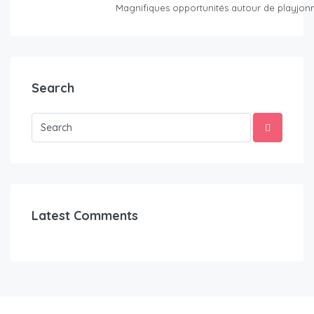
Magnifiques opportunités autour de playjonn
Search
Latest Comments