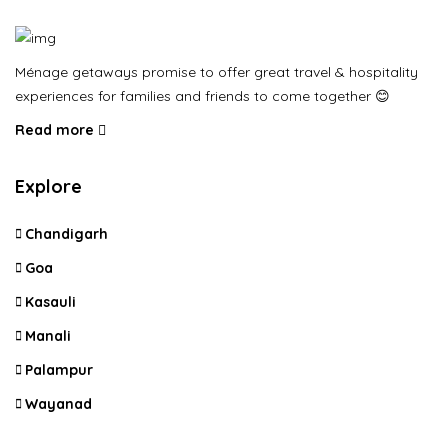
Ménage getaways promise to offer great travel & hospitality
experiences for families and friends to come together 😊
Read more
Explore
Chandigarh
Goa
Kasauli
Manali
Palampur
Wayanad