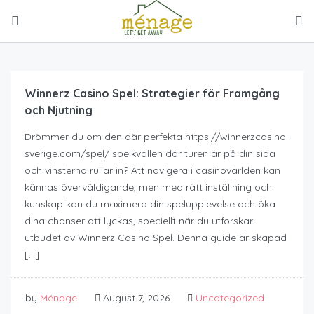
Winnerz Casino Spel: Strategier för Framgång
och Njutning
Drömmer du om den där perfekta https://winnerzcasino-
sverige.com/spel/ spelkvällen där turen är på din sida
och vinsterna rullar in? Att navigera i casinovärlden kan
kännas överväldigande, men med rätt inställning och
kunskap kan du maximera din spelupplevelse och öka
dina chanser att lyckas, speciellt när du utforskar
utbudet av Winnerz Casino Spel. Denna guide är skapad
[…]
by
Ménage
August 7, 2026
Uncategorized