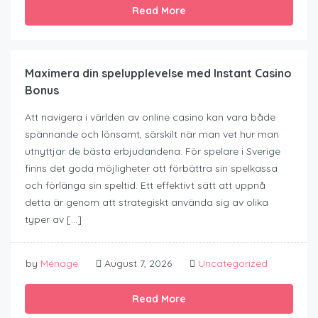
Read More
Maximera din spelupplevelse med Instant Casino
Bonus
Att navigera i världen av online casino kan vara både
spännande och lönsamt, särskilt när man vet hur man
utnyttjar de bästa erbjudandena. För spelare i Sverige
finns det goda möjligheter att förbättra sin spelkassa
och förlänga sin speltid. Ett effektivt sätt att uppnå
detta är genom att strategiskt använda sig av olika
typer av […]
by
Ménage
August 7, 2026
Uncategorized
Read More