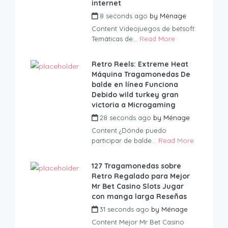
internet
8 seconds ago
by
Ménage
Content Videojuegos de betsoft:
Temáticas de...
Read More
Retro Reels: Extreme Heat
Máquina Tragamonedas De
balde en línea Funciona
Debido wild turkey gran
victoria a Microgaming
28 seconds ago
by
Ménage
Content ¿Dónde puedo
participar de balde...
Read More
127 Tragamonedas sobre
Retro Regalado para Mejor
Mr Bet Casino Slots Jugar
con manga larga Reseñas
31 seconds ago
by
Ménage
Content Mejor Mr Bet Casino