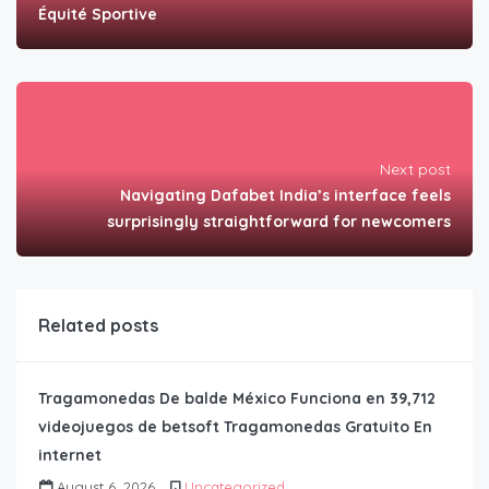
Équité Sportive
Next post
Navigating Dafabet India’s interface feels
surprisingly straightforward for newcomers
Related posts
Tragamonedas De balde México Funciona en 39,712
videojuegos de betsoft Tragamonedas Gratuito En
internet
August 6, 2026
Uncategorized